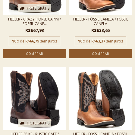
FRETE GRÁTIS
HEELER - CRAZY HORSE CAPIM /
HEELER - FÓSSIL CANELA / FÓSSIL
FÓSSIL CANE...
CANELA
R$667,93
R$633,65
10
x de
R$66,79
sem juros
10
x de
R$63,37
sem juros
COMPRAR
COMPRAR
FRETE GRÁTIS
HEELER SPIKE - RUSTIC CAFÉ /
HEELER - FÓSSIL CANELA / FÓSSIL