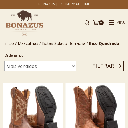
BONAZUS | COUNTRY ALL TIME
MENU
0
Início
/
Masculinas
/
Botas Solado Borracha
/
Bico Quadrado
Ordenar por
FILTRAR